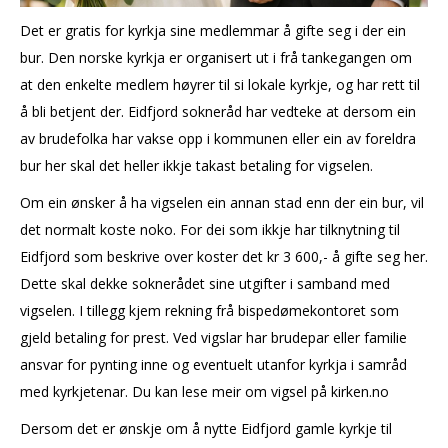
Det er gratis for kyrkja sine medlemmar å gifte seg i der ein
bur. Den norske kyrkja er organisert ut i frå tankegangen om
at den enkelte medlem høyrer til si lokale kyrkje, og har rett til
å bli betjent der. Eidfjord sokneråd har vedteke at dersom ein
av brudefolka har vakse opp i kommunen eller ein av foreldra
bur her skal det heller ikkje takast betaling for vigselen.
Om ein ønsker å ha vigselen ein annan stad enn der ein bur, vil
det normalt koste noko. For dei som ikkje har tilknytning til
Eidfjord som beskrive over koster det kr 3 600,- å gifte seg her.
Dette skal dekke soknerådet sine utgifter i samband med
vigselen. I tillegg kjem rekning frå bispedømekontoret som
gjeld betaling for prest. Ved vigslar har brudepar eller familie
ansvar for pynting inne og eventuelt utanfor kyrkja i samråd
med kyrkjetenar. Du kan lese meir om vigsel på kirken.no
Dersom det er ønskje om å nytte Eidfjord gamle kyrkje til