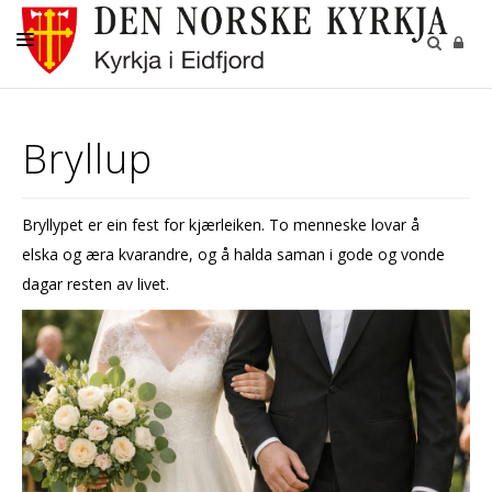
KYRKJENE
Bryllup
DÅP
KONFIRMASJON
Bryllypet er ein fest for kjærleiken. To menneske lovar å
BRYLLUP
elska og æra kvarandre, og å halda saman i gode og vonde
GRAVFERD
dagar resten av livet.
GRAVPLASSANE
KYRKJEBLADET