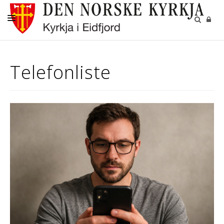
KYRKJENE
Telefonliste
DÅP
KONFIRMASJON
BRYLLUP
GRAVFERD
GRAVPLASSANE
KYRKJEBLADET